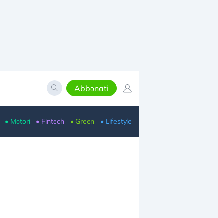
Abbonati
• Motori
• Fintech
• Green
• Lifestyle