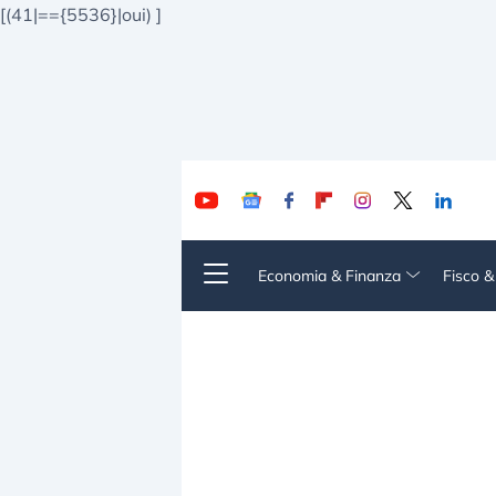
[(41|=={5536}|oui)
]
Economia & Finanza
Fisco 