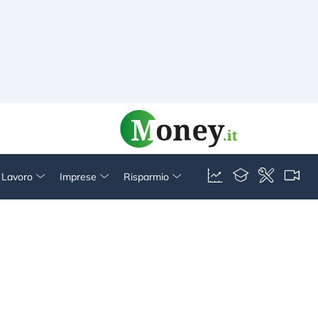
& Lavoro
Imprese
Risparmio