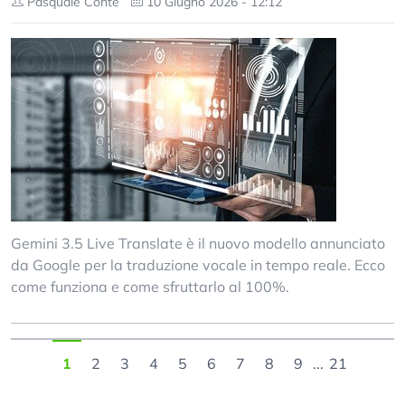
Pasquale Conte
10 Giugno 2026 - 12:12
Gemini 3.5 Live Translate è il nuovo modello annunciato
da Google per la traduzione vocale in tempo reale. Ecco
come funziona e come sfruttarlo al 100%.
1
2
3
4
5
6
7
8
9
...
21