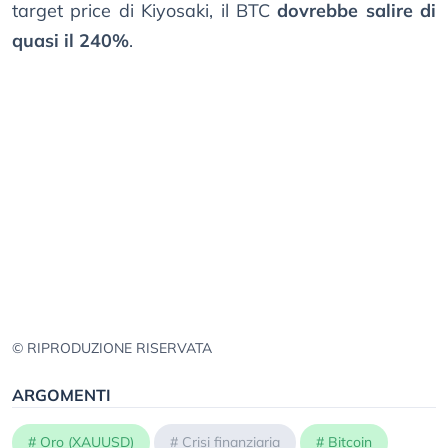
target price di Kiyosaki, il BTC
dovrebbe salire di
quasi il 240%
.
© RIPRODUZIONE RISERVATA
ARGOMENTI
#
Oro (XAUUSD)
#
Crisi finanziaria
#
Bitcoin