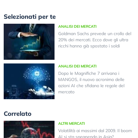
Selezionati per te
ANALISI DEI MERCATI
Goldman Sachs prevede un crollo del
20% dei mercati. Ecco dove gli ultra
ricchi hanno già spostato i soldi
ANALISI DEI MERCATI
Dopo le Magnifiche 7 arrivano i
MANGOS, il nuovo acronimo delle
azioni AI che sfidano le regole del
mercato
Correlato
ALTRI MERCATI
Volatilità ai massimi dal 2009. Il boom
AI si sta spegnendo in Asia?