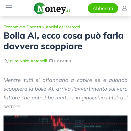
Abbonati
Economia e Finanza
>
Analisi dei Mercati
Bolla AI, ecco cosa può farla
davvero scoppiare
Laura Naka Antonelli
18/05/2026
Mentre tutti si affannano a capire se e quando
scoppierà la bolla AI, arriva l’avvertimento sul vero
fattore che potrebbe mettere in ginocchio i titoli del
settore.