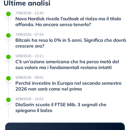
Ultime analisi
7/08/2026 - 12:43
Novo Nordisk rivede l’outlook al rialzo ma il titolo
affonda. Ha ancora senso tenerlo?
7/08/2026 - 07:54
Bitcoin ha reso lo 0% in 5 anni. Significa che dovrà
crescere ora?
5/08/2026 - 13:21
C’è un’azione americana che ha perso metà del
suo valore ma i fondamentali restano intatti
5/08/2026 - 09:01
Perché investire in Europa nel secondo semestre
2026 non sarà come nel primo
4/08/2026 - 14:02
DiaSorin scuote il FTSE Mib. 3 segnali che
spiegano il balzo