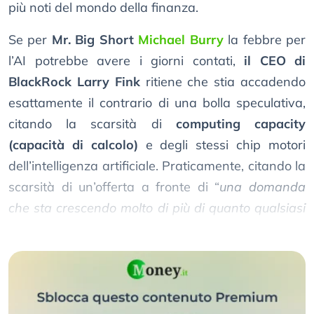
più noti del mondo della finanza.
Se per
Mr. Big Short
Michael Burry
la febbre per
l’AI potrebbe avere i giorni contati,
il CEO di
BlackRock Larry Fink
ritiene che stia accadendo
esattamente il contrario di una bolla speculativa,
citando la scarsità di
computing capacity
(capacità di calcolo)
e degli stessi chip motori
dell’intelligenza artificiale. Praticamente, citando la
scarsità di un’offerta a fronte di “
una domanda
che sta crescendo molto di più di quanto qualsiasi
persona avesse anticipato
”.