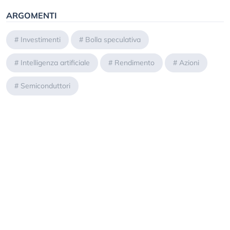
ARGOMENTI
#
Investimenti
#
Bolla speculativa
#
Intelligenza artificiale
#
Rendimento
#
Azioni
#
Semiconduttori