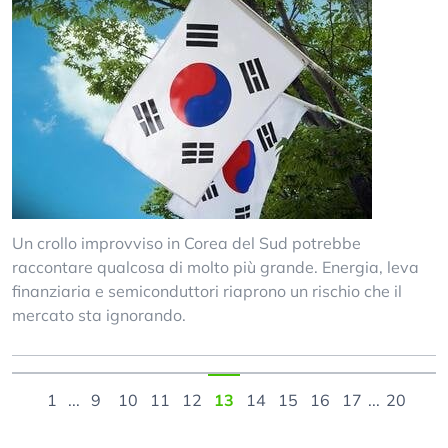
Un crollo improvviso in Corea del Sud potrebbe
raccontare qualcosa di molto più grande. Energia, leva
finanziaria e semiconduttori riaprono un rischio che il
mercato sta ignorando.
1
...
9
10
11
12
13
14
15
16
17
...
20