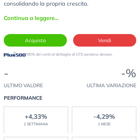
consolidando la propria crescita.
Continua a leggere...
Acquista
Vendi
*80% dei conti al dettaglio di CFD perdono denaro.
-
-%
ULTIMO VALORE
ULTIMA VARIAZIONE
PERFORMANCE
+4,33%
-4,29%
1 SETTIMANA
1 MESE