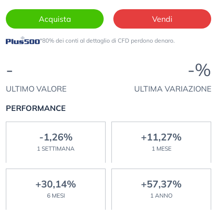
Acquista
Vendi
*80% dei conti al dettaglio di CFD perdono denaro.
-
-%
ULTIMO VALORE
ULTIMA VARIAZIONE
PERFORMANCE
-1,26%
+11,27%
1 SETTIMANA
1 MESE
+30,14%
+57,37%
6 MESI
1 ANNO