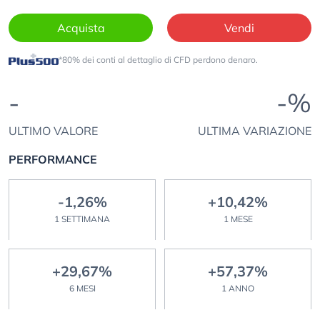
Acquista
Vendi
*80% dei conti al dettaglio di CFD perdono denaro.
-
-%
ULTIMO VALORE
ULTIMA VARIAZIONE
PERFORMANCE
-1,26%
+10,42%
1 SETTIMANA
1 MESE
+29,67%
+57,37%
6 MESI
1 ANNO