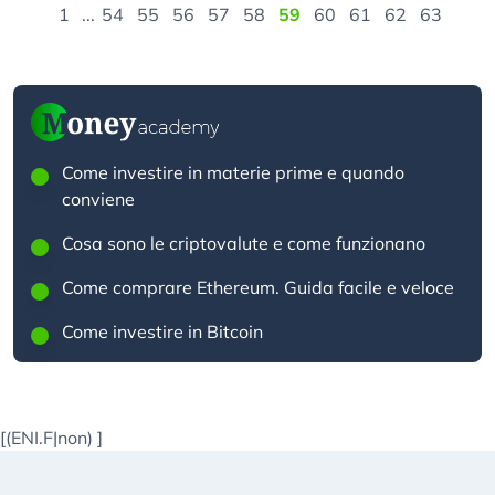
1
...
54
55
56
57
58
59
60
61
62
63
Come investire in materie prime e quando
conviene
Cosa sono le criptovalute e come funzionano
Come comprare Ethereum. Guida facile e veloce
Come investire in Bitcoin
[(ENI.F|non)
]