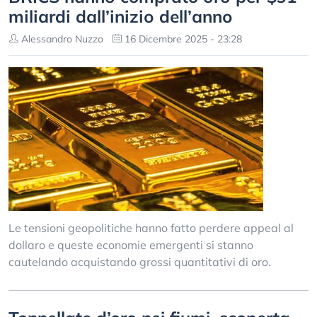
mіlіаrdі dаll’іnіzіо dеll’аnnо
Alessandro Nuzzo
16 Dicembre 2025 - 23:28
Le tensioni geopolitiche hanno fatto perdere appeal al
dollaro e queste economie emergenti si stanno
cautelando acquistando grossi quantitativi di oro.