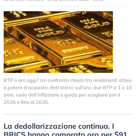
BTP o oro oggi? Un confronto chiaro tra rendimenti attesi
e potere d’acquisto: dati storici sull’oro, due BTP a 1 e 10
anni, ruolo dell’inflazione e guida per scegliere per il
2026 e fino al 2035.
La dеdоllаrіzzаzіоnе continua. I
ВRІСЅ hаnnо comprato оrо per $91