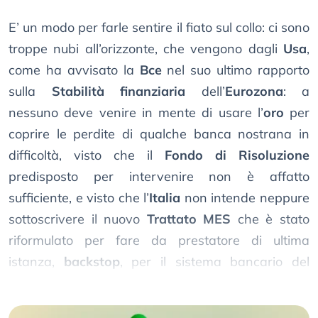
E’ un modo per farle sentire il fiato sul collo: ci sono
troppe nubi all’orizzonte, che vengono dagli
Usa
,
come ha avvisato la
Bce
nel suo ultimo rapporto
sulla
Stabilità finanziaria
dell’
Eurozona
: a
nessuno deve venire in mente di usare l’
oro
per
coprire le perdite di qualche banca nostrana in
difficoltà, visto che il
Fondo di Risoluzione
predisposto per intervenire non è affatto
sufficiente, e visto che l’
Italia
non intende neppure
sottoscrivere il nuovo
Trattato MES
che è stato
riformulato per fare da prestatore di ultima
istanza,
backstop
, per il sistema bancario del
nord-Europa
.