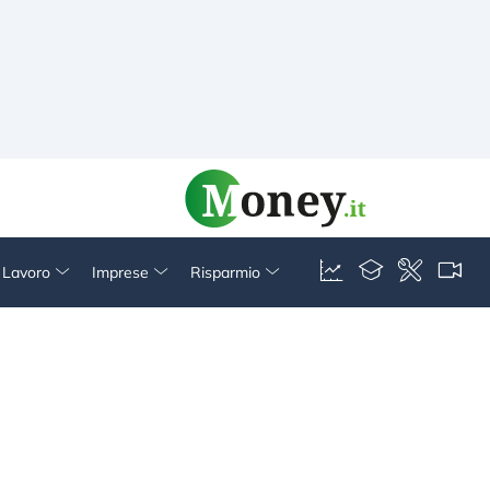
& Lavoro
Imprese
Risparmio