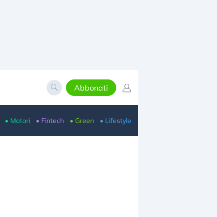
Abbonati
• Motori
• Fintech
• Green
• Lifestyle