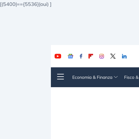
[(5400|=={5536}|oui)
]
Economia & Finanza
Fisco 