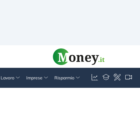
& Lavoro
Imprese
Risparmio