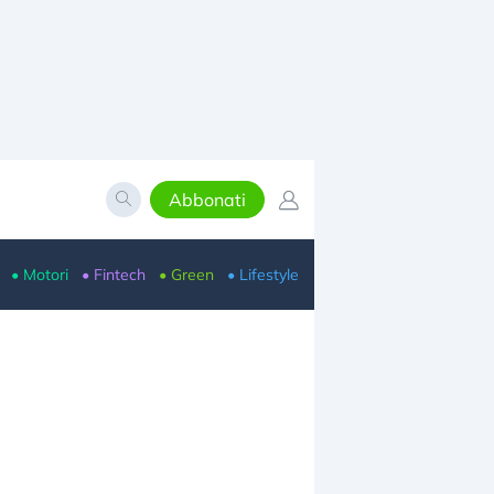
Abbonati
• Motori
• Fintech
• Green
• Lifestyle