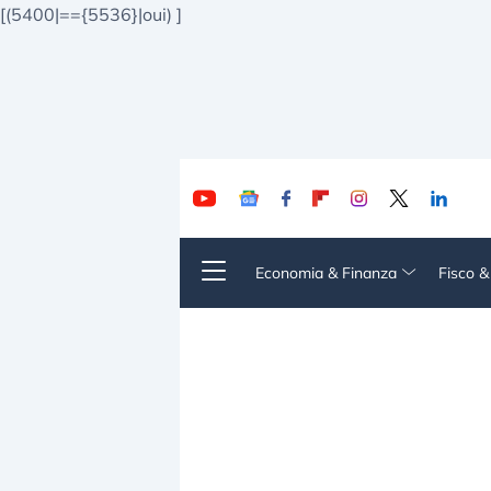
[(5400|=={5536}|oui)
]
Economia & Finanza
Fisco 