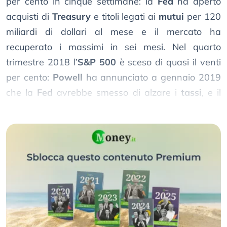
per cento in cinque settimane: la
Fed
ha aperto
acquisti di
Treasury
e titoli legati ai
mutui
per 120
miliardi di dollari al mese e il mercato ha
recuperato i massimi in sei mesi. Nel quarto
trimestre 2018 l’
S&P 500
è sceso di quasi il venti
per cento:
Powell
ha annunciato a gennaio 2019
che la
Fed
avrebbe smesso di alzare i
tassi
, e il
mercato è risalito in tre mesi.