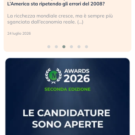
L’America sta ripetendo gli errori del 2008?
La ricchezza mondiale cresce, ma è sempre più
sganciata dall’economia reale. (…)
24 luglio 2026