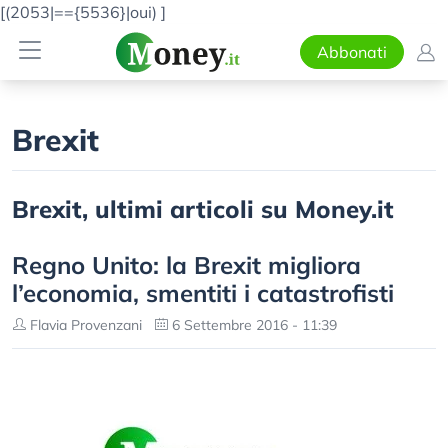
[(2053|=={5536}|oui)
]
Abbonati
Brexit
Brexit, ultimi articoli su Money.it
Regno Unito: la Brexit migliora
l’economia, smentiti i catastrofisti
Flavia Provenzani
6 Settembre 2016 - 11:39