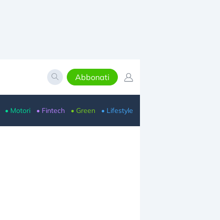
Abbonati
• Motori
• Fintech
• Green
• Lifestyle