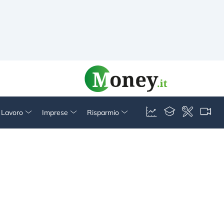
& Lavoro
Imprese
Risparmio