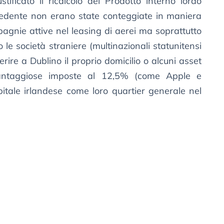
tificato il ricalcolo del Prodotto interno lordo
edente non erano state conteggiate in maniera
agnie attive nel leasing di aerei ma soprattutto
o le società straniere (multinazionali statunitensi
erire a Dublino il proprio domicilio o alcuni asset
vantaggiose imposte al 12,5% (come Apple e
itale irlandese come loro quartier generale nel