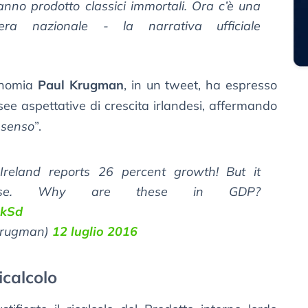
nno prodotto classici immortali. Ora c’è una
era nazionale - la narrativa ufficiale
conomia
Paul Krugman
, in un tweet, ha espresso
osee aspettative di crescita irlandesi, affermando
 senso
”.
Ireland reports 26 percent growth! But it
ense. Why are these in GDP?
QkSd
krugman)
12 luglio 2016
ricalcolo