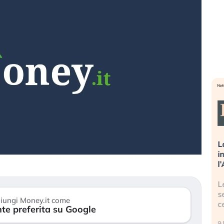
sa più
Russia e Cina pronti a spegnere
L
’America sta
Starlink. Gli investitori stanno
i
l 2008?
sottovalutando il rischio?
l
 cresce, ma è
Gli investitori tech continuano a
L
dall’economia
ignorare il rischio geopolitico: il (…)
s
iungi Money.it come
c
te preferita su Google
17 luglio 2026
9 