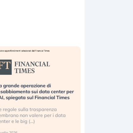
a grande operazione di
Bending Spoons non 
nsabbiamento sui data center per
la tecnologia europe
’AI, spiegata sul Financial Times
scalare?
e regole sulla trasparenza
Perché gli americani e 
embrano non valere per i data
stanno superando in 
enter e le big (…)
2 luglio 2026
luglio 2026