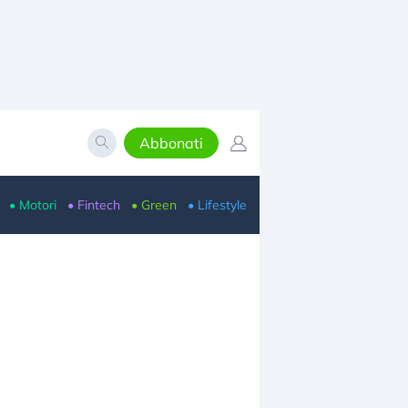
Abbonati
• Motori
• Fintech
• Green
• Lifestyle