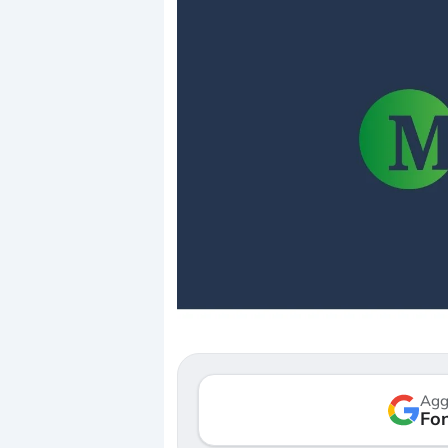
Dalle valutazioni estr
correzione. Cosa sta g
repricing degli asset?
Gli investitori stanno 
mostrando segni di s
Agg
verso le (…)
Fon
3 agosto 2026