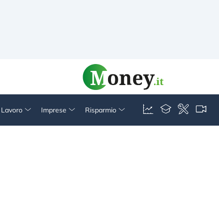
& Lavoro
Imprese
Risparmio