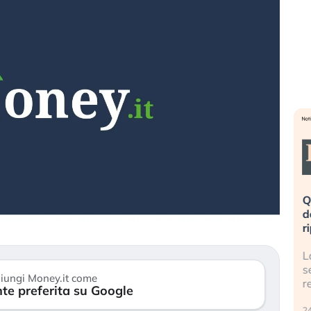
eme alla
«La mia vita è rovinata». Investitori
Q
uidando il
in preda al panico dopo lo scoppio
d
della bolla AI
r
finalmente
Il crollo della bolla AI travolge il
L
tanchezza
Kospi, mentre gli investitori retail (…)
s
iungi Money.it come
r
te preferita su Google
30 luglio 2026
24