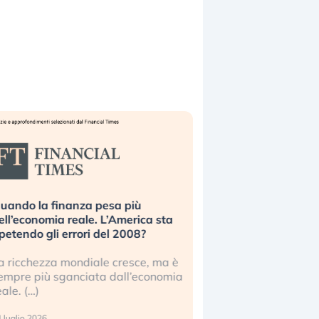
uando la finanza pesa più
Russia e Cina pronti
ell’economia reale. L’America sta
Starlink. Gli investit
ipetendo gli errori del 2008?
sottovalutando il ris
a ricchezza mondiale cresce, ma è
Gli investitori tech c
empre più sganciata dall’economia
ignorare il rischio geop
eale. (…)
17 luglio 2026
 luglio 2026