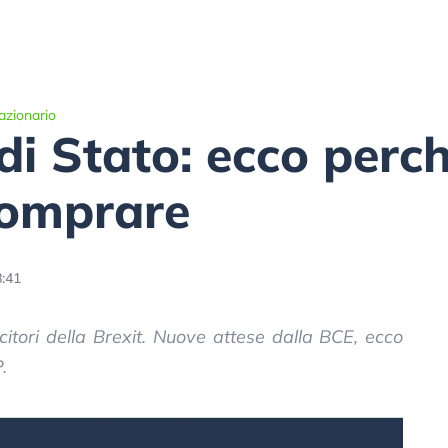
azionario
i di Stato: ecco perc
comprare
8:41
vincitori della Brexit. Nuove attese dalla BCE, ecco
.