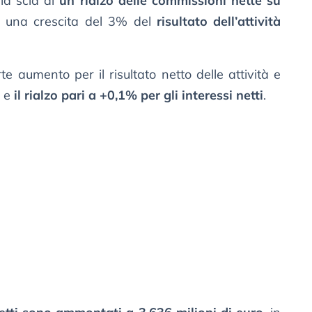
lla scia di
un rialzo delle commissioni nette su
 una crescita del 3% del
risultato dell’attività
rte aumento per il risultato netto delle attività e
e e
il rialzo pari a +0,1% per gli interessi netti
.