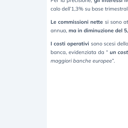
Per la precisione,
gli interessi
calo dell’1,3% su base trimestr
Le commissioni nette
si sono at
annua,
ma in diminuzione del 
I costi operativi
sono scesi dello
banca, evidenziata da “
un cos
maggiori banche europee
”.