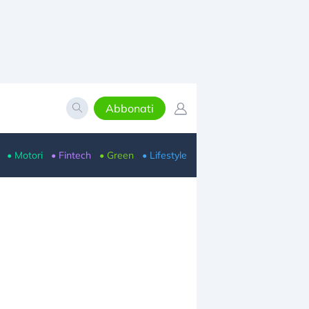
Abbonati
• Motori
• Fintech
• Green
• Lifestyle