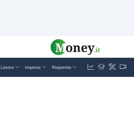
& Lavoro
Imprese
Risparmio