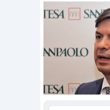
Dalle valutazioni estr
correzione. Cosa sta g
repricing degli asset?
Gli investitori stanno 
mostrando segni di s