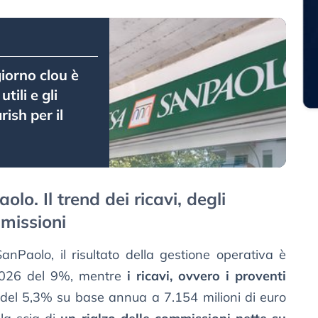
giorno clou è
tili e gli
rish per il
lo. Il trend dei ricavi, degli
mmissioni
nPaolo, il risultato della gestione operativa è
 2026 del 9%, mentre
i ricavi, ovvero i proventi
 del 5,3% su base annua a 7.154 milioni di euro