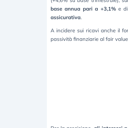
(+4,6% su base trimestrale), su
base annua pari a +3,1%
e di
assicurativa
.
A incidere sui ricavi anche il fo
passività finanziarie al fair valu