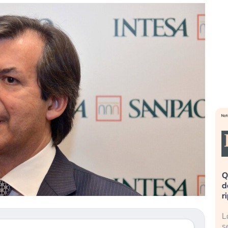
eme alla
«La mia vita è rovinata». Investitori
Q
uidando il
in preda al panico dopo lo scoppio
d
della bolla AI
r
finalmente
Il crollo della bolla AI travolge il
L
tanchezza
Kospi, mentre gli investitori retail (…)
s