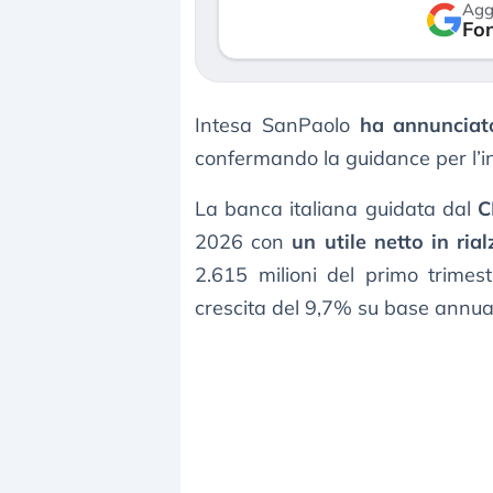
Agg
verso le (…)
Fon
3 agosto 2026
Intesa SanPaolo
ha annunciato
confermando la guidance per l’i
La banca italiana guidata dal
C
2026 con
un utile netto in ria
2.615 milioni del primo trime
crescita del 9,7% su base annua