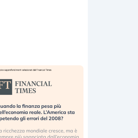
uando la finanza pesa più
Russia e Cina pronti
ell’economia reale. L’America sta
Starlink. Gli investit
ipetendo gli errori del 2008?
sottovalutando il ris
a ricchezza mondiale cresce, ma è
Gli investitori tech c
empre più sganciata dall’economia
ignorare il rischio geop