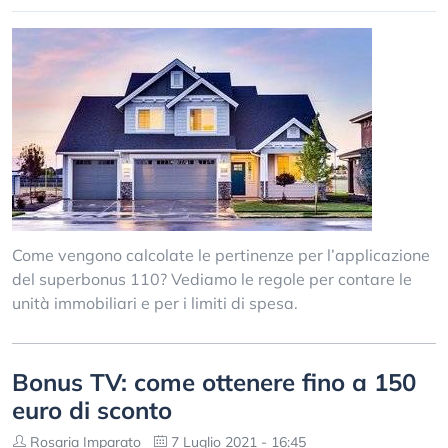
Come vengono calcolate le pertinenze per l’applicazione
del superbonus 110? Vediamo le regole per contare le
unità immobiliari e per i limiti di spesa.
Bonus TV: come ottenere fino a 150
euro di sconto
Rosaria Imparato
7 Luglio 2021 - 16:45