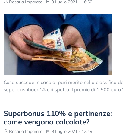
Rosaria Imparato
9 Luglio 2021 - 16:50
Cosa succede in caso di pari merito nella classifica del
super cashback? A chi spetta il premio di 1.500 euro?
Superbonus 110% e pertinenze:
come vengono calcolate?
Rosaria Imparato
9 Luglio 2021 - 13:49