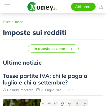
Abbonati
Fisco e Tasse
Imposte sui redditi
In questa sezione
Ultime notizie
Tasse partite IVA: chi le paga a
luglio e chi a settembre?
Rosaria Imparato
20 Luglio 2021 - 17:39