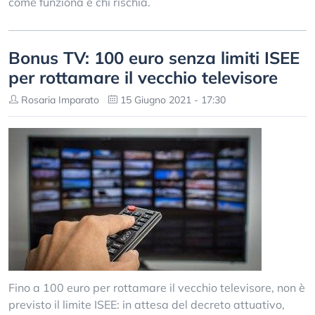
come funziona e chi rischia.
Bonus TV: 100 euro senza limiti ISEE
per rottamare il vecchio televisore
Rosaria Imparato
15 Giugno 2021 - 17:30
Fino a 100 euro per rottamare il vecchio televisore, non è
previsto il limite ISEE: in attesa del decreto attuativo,