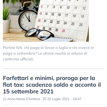
Partite IVA, chi paga le tasse a luglio e chi invece le
paga a settembre? Le ultime novità in attesa di
conferme ufficiali.
Forfettari e minimi, proroga per la
flat tax: scadenza saldo e acconto il
15 settembre 2021
Anna Maria D’Andrea
20 Luglio 2021 - 16:47