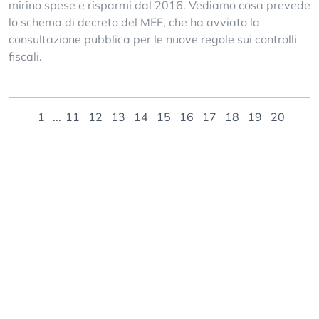
mirino spese e risparmi dal 2016. Vediamo cosa prevede
lo schema di decreto del MEF, che ha avviato la
consultazione pubblica per le nuove regole sui controlli
fiscali.
1
...
11
12
13
14
15
16
17
18
19
20