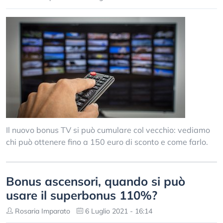
Il nuovo bonus TV si può cumulare col vecchio: vediamo
chi può ottenere fino a 150 euro di sconto e come farlo.
Bonus ascensori, quando si può
usare il superbonus 110%?
Rosaria Imparato
6 Luglio 2021 - 16:14