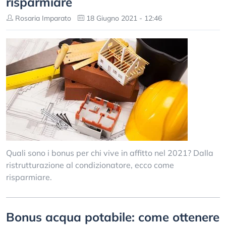
risparmiare
Rosaria Imparato
18 Giugno 2021 - 12:46
Quali sono i bonus per chi vive in affitto nel 2021? Dalla
ristrutturazione al condizionatore, ecco come
risparmiare.
Bonus acqua potabile: come ottenere