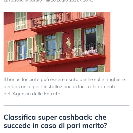
Rosaria Imparato
16 Luglio 2021 - 16:45
Il bonus facciate può essere usato anche sulle ringhiere
dei balconi e per l’installazione di luci: i chiarimenti
dell’Agenzia delle Entrate.
Classifica super cashback: che
succede in caso di pari merito?