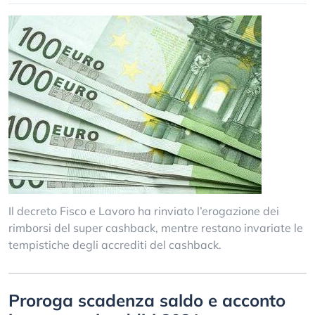
Il decreto Fisco e Lavoro ha rinviato l’erogazione dei
rimborsi del super cashback, mentre restano invariate le
tempistiche degli accrediti del cashback.
Proroga scadenza saldo e acconto