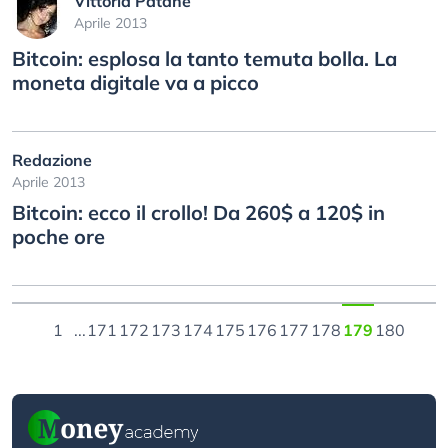
Vittoria Patanè
Aprile 2013
Bitcoin: esplosa la tanto temuta bolla. La
moneta digitale va a picco
Redazione
Aprile 2013
Bitcoin: ecco il crollo! Da 260$ a 120$ in
poche ore
1
...
171
172
173
174
175
176
177
178
179
180