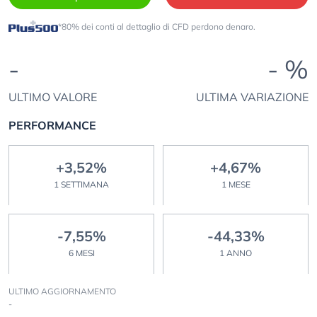
*80% dei conti al dettaglio di CFD perdono denaro.
-
- %
ULTIMO VALORE
ULTIMA VARIAZIONE
PERFORMANCE
+3,52%
+4,67%
1 SETTIMANA
1 MESE
-7,55%
-44,33%
6 MESI
1 ANNO
ULTIMO AGGIORNAMENTO
-