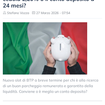
24 mesi?
Stefano Vozza
27 Marzo 2026 - 07:54
Nuovo slot di BTP a breve termine per chi è alla ricerca
di un buon parcheggio remunerato e garantito della
liquidità. Conviene o è meglio un conto deposito?