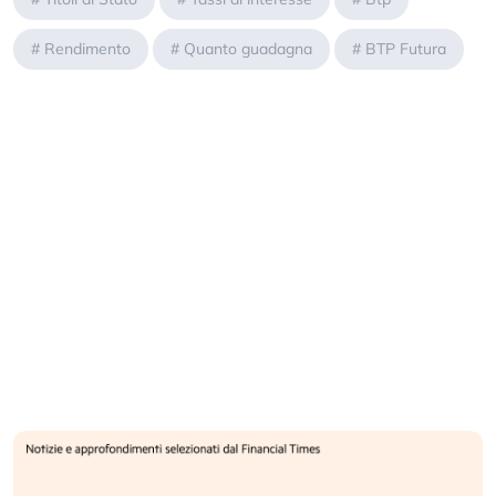
#
Rendimento
#
Quanto guadagna
#
BTP Futura