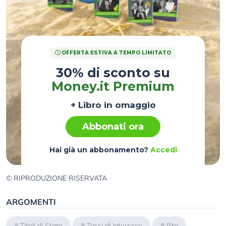
OFFERTA ESTIVA A TEMPO LIMITATO
30% di sconto su
Money.it Premium
+ Libro in omaggio
Abbonati ora
Hai già un abbonamento?
Accedi
© RIPRODUZIONE RISERVATA
ARGOMENTI
#
Titoli di Stato
#
Tassi di interesse
#
Btp