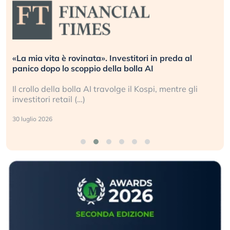
«La mia vita è rovinata». Investitori in preda al
panico dopo lo scoppio della bolla AI
Il crollo della bolla AI travolge il Kospi, mentre gli
investitori retail (…)
30 luglio 2026