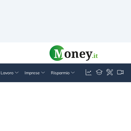
& Lavoro
Imprese
Risparmio