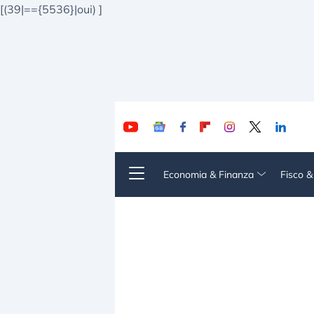
[(39|=={5536}|oui)
]
Economia & Finanza
Fisco 