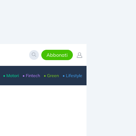
Abbonati
• Motori
• Fintech
• Green
• Lifestyle