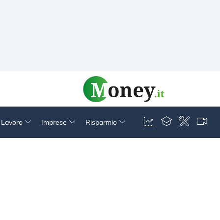
& Lavoro
Imprese
Risparmio