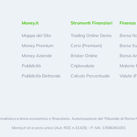
Money.it
Strumenti Finanziari
Finanza 
Mappa del Sito
Trading Online Demo
Borsa It
Money Premium
Corsi (Premium)
Borse E
Money Aziende
Broker Online
Borsa A
Pubblicità
Criptovalute
Materie 
Pubblicità Elettorale
Calcolo Percentuale
Valute (
rnalistica a tema economico e finanziario. Autorizzazione del Tribunale di Roma 
Money.it srl a socio unico (Aut. ROC n.31425) - P. IVA: 13586361001