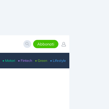
Abbonati
• Motori
• Fintech
• Green
• Lifestyle