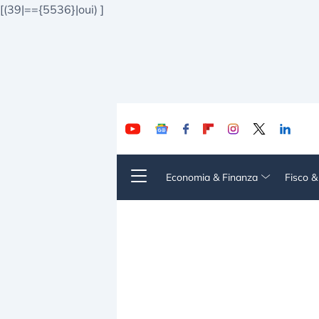
[(39|=={5536}|oui)
]
Economia & Finanza
Fisco 