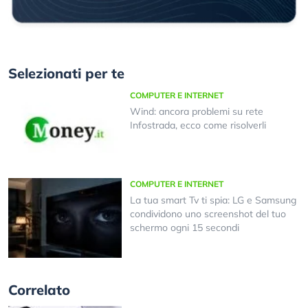
Selezionati per te
COMPUTER E INTERNET
Wind: ancora problemi su rete
Infostrada, ecco come risolverli
COMPUTER E INTERNET
La tua smart Tv ti spia: LG e Samsung
condividono uno screenshot del tuo
schermo ogni 15 secondi
Correlato