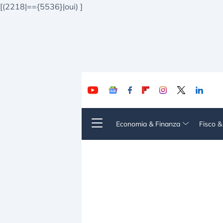
[(2218|=={5536}|oui)
]
Economia & Finanza
Fisco 