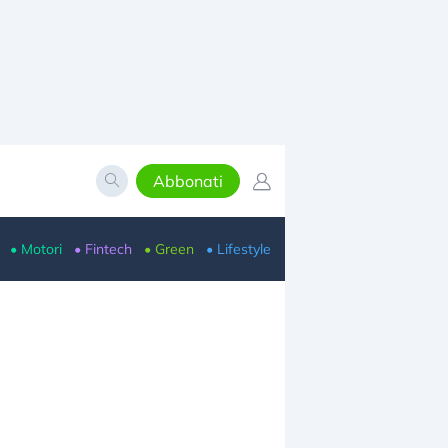
Abbonati
• Motori
• Fintech
• Green
• Lifestyle