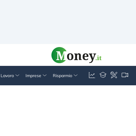
& Lavoro
Imprese
Risparmio