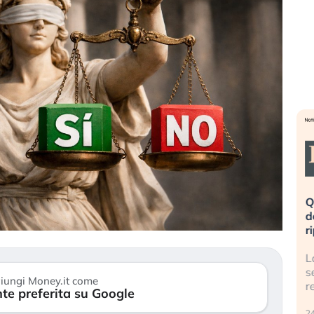
». Investitori
Quando la finanza pesa più
R
po lo scoppio
dell’economia reale. L’America sta
S
ripetendo gli errori del 2008?
s
travolge il
La ricchezza mondiale cresce, ma è
G
itori retail (…)
sempre più sganciata dall’economia
i
iungi Money.it come
reale. (…)
te preferita su Google
1
24 luglio 2026