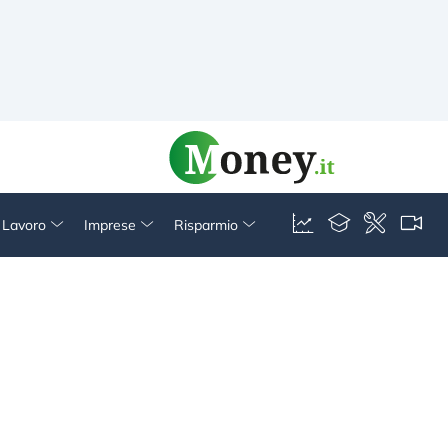
& Lavoro
Imprese
Risparmio