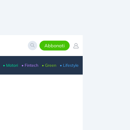
Abbonati
• Motori
• Fintech
• Green
• Lifestyle