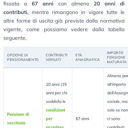
fissata a
67 anni
con almeno
20 anni di
contributi
, mentre rimangono in vigore tutte le
altre forme di uscita già previste dalla normativa
vigente, come possiamo vedere dalla tabella
seguente.
IMPORTO
OPZIONE DI
CONTRIBUTI
ETÀ
PENSIONE
PENSIONAMENTO
VERSATI
ANAGRAFICA
MATURATA
Almeno par
20 anni (15
all’importo
anni per chi
dell’Asseg
soddisfa le
sociale, ma
condizioni
solo se non
Pensione di
per
67 anni
ci sono
vecchiaia
accedere
contributi