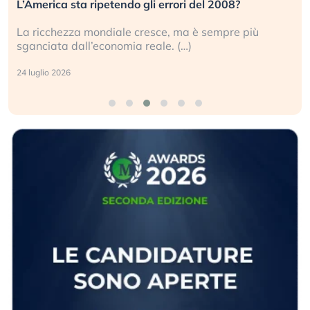
L’America sta ripetendo gli errori del 2008?
La ricchezza mondiale cresce, ma è sempre più
sganciata dall’economia reale. (…)
24 luglio 2026