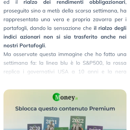
ed il
rialzo dei rendimenti obbligazionari
,
proseguito sino a metà della scorsa settimana, ha
rappresentato una vera e propria zavorra per i
portafogli, dando la sensazione che
il rialzo degli
indici azionari non si sia trasferito anche nei
nostri Portafogli
.
Ma osservate questa immagine che ho fatto una
settimana fa: la linea blu è lo S&P500, la rossa
replica i governativi USA a 10 anni e la nera
replica la governativa area euro.