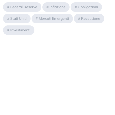
#
Federal Reserve
#
Inflazione
#
Obbligazioni
#
Stati Uniti
#
Mercati Emergenti
#
Recessione
#
Investimenti