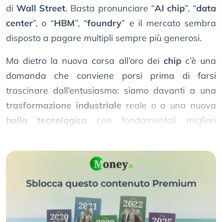
di
Wall Street
. Basta pronunciare “
AI chip
”, “
data
center
”, o “
HBM
”, “
foundry
” e il mercato sembra
disposto a pagare multipli sempre più generosi.
Ma dietro la nuova corsa all’oro dei
chip
c’è una
domanda che conviene porsi prima di farsi
trascinare dall’entusiasmo: siamo davanti a una
trasformazione industriale
reale o a una nuova
bolla tecnologica
con fondamentali migliori
rispetto al passato?