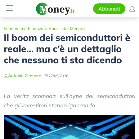
Abbonati
Economia e Finanza
>
Analisi dei Mercati
Il boom dei semiconduttori è
reale… ma c’è un dettaglio
che nessuno ti sta dicendo
Antonio Zennaro
27/05/2026
La verità scomoda sull’hype dei semiconduttori
che gli investitori stanno ignorando.