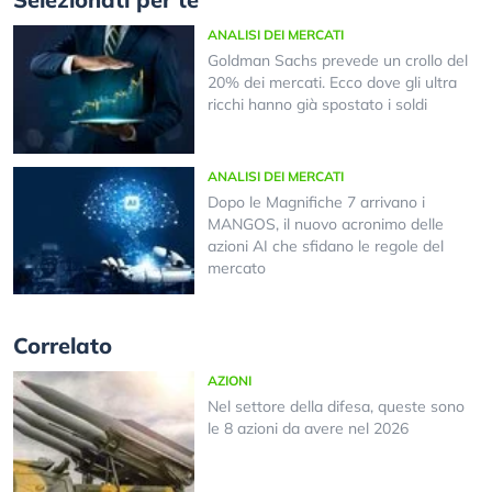
ANALISI DEI MERCATI
Goldman Sachs prevede un crollo del
20% dei mercati. Ecco dove gli ultra
ricchi hanno già spostato i soldi
ANALISI DEI MERCATI
Dopo le Magnifiche 7 arrivano i
MANGOS, il nuovo acronimo delle
azioni AI che sfidano le regole del
mercato
Correlato
AZIONI
Nel settore della difesa, queste sono
le 8 azioni da avere nel 2026