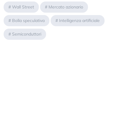
#
Wall Street
#
Mercato azionario
#
Bolla speculativa
#
Intelligenza artificiale
#
Semiconduttori