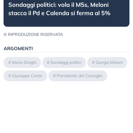
Sondaggi politici: vola il M5s, Meloni
stacca il Pd e Calenda si ferma al 5%
© RIPRODUZIONE RISERVATA
ARGOMENTI
#
Mario Draghi
#
Sondaggi politici
#
Giorgia Meloni
#
Giuseppe Conte
#
Presidente del Consiglio