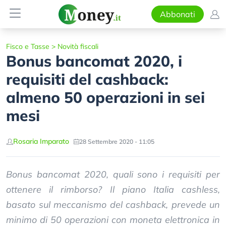
Abbonati
Fisco e Tasse
>
Novità fiscali
Bonus bancomat 2020, i
requisiti del cashback:
almeno 50 operazioni in sei
mesi
Rosaria Imparato
28 Settembre 2020 - 11:05
Bonus bancomat 2020, quali sono i requisiti per
ottenere il rimborso? Il piano Italia cashless,
basato sul meccanismo del cashback, prevede un
minimo di 50 operazioni con moneta elettronica in