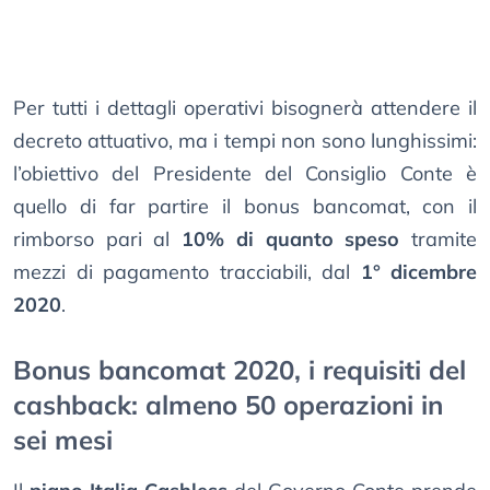
Per tutti i dettagli operativi bisognerà attendere il
decreto attuativo, ma i tempi non sono lunghissimi:
l’obiettivo del Presidente del Consiglio Conte è
quello di far partire il bonus bancomat, con il
rimborso pari al
10% di quanto speso
tramite
mezzi di pagamento tracciabili, dal
1° dicembre
2020
.
Bonus bancomat 2020, i requisiti del
cashback: almeno 50 operazioni in
sei mesi