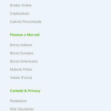
Broker Online
Criptovalute
Calcolo Percentuale
Finanza e Mercati
Borsa Italiana
Borse Europee
Borsa Americana
Materie Prime
Valute (Forex)
Contatti & Privacy
Redazione
Risk Disclaimer