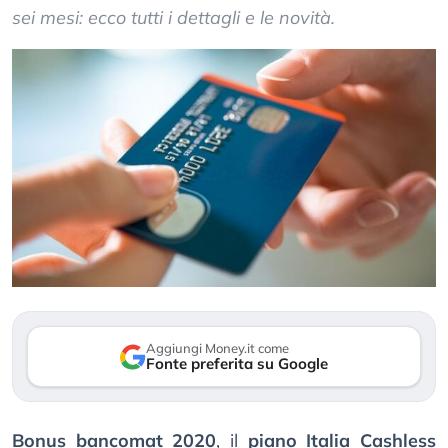
sei mesi: ecco tutti i dettagli e le novità.
Aggiungi Money.it come
Fonte preferita su Google
Bonus bancomat 2020
, il
piano Italia Cashless