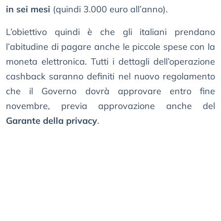
in sei mesi
(quindi 3.000 euro all’anno).
L’obiettivo quindi è che gli italiani prendano
l’abitudine di pagare anche le piccole spese con la
moneta elettronica. Tutti i dettagli dell’operazione
cashback saranno definiti nel nuovo regolamento
che il Governo dovrà approvare entro fine
novembre, previa approvazione anche del
Garante della privacy
.