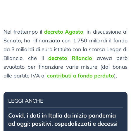
Nel frattempo il
decreto Agosto
, in discussione al
Senato, ha rifinanziato con 1.750 miliardi il fondo
da 3 miliardi di euro istituito con la scorsa Legge di
Bilancio, che il
decreto Rilancio
aveva però
svuotato per finanziare varie misure (dai bonus
alle partite IVA ai
contributi a fondo perduto
).
LEGGI ANCHE
Covid, i dati in Italia da inizio pandemia
ad oggi: positivi, ospedalizzati e decessi