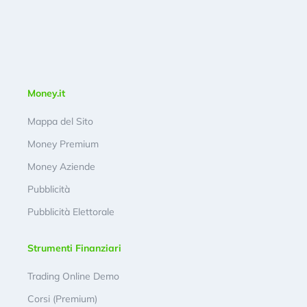
Money.it
Mappa del Sito
Money Premium
Money Aziende
Pubblicità
Pubblicità Elettorale
Strumenti Finanziari
Trading Online Demo
Corsi (Premium)