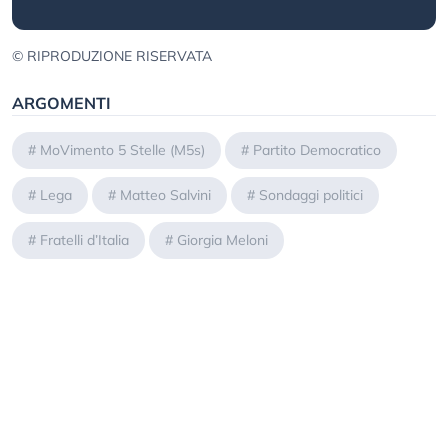
© RIPRODUZIONE RISERVATA
ARGOMENTI
#
MoVimento 5 Stelle (M5s)
#
Partito Democratico
#
Lega
#
Matteo Salvini
#
Sondaggi politici
#
Fratelli d’Italia
#
Giorgia Meloni