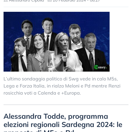
Alessandro Cipolla
20 Febbraio 2024 - 08:27
L’ultimo sondaggio politico di Swg vede in calo M5s,
Lega e Forza Italia, in rialzo Meloni e Pd mentre Renzi
rosicchia voti a Calenda e +Europa.
Alessandra Todde, programma
elezioni regionali Sardegna 2024: le