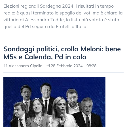
Elezioni regionali Sardegna 2024, i risultati in tempo
reale: è quasi terminato lo spoglio dei voti ma è chiara la
vittoria di Alessandra Todde, la lista più votata è stata
quella del Pd seguita da Fratelli d’Italia.
Sondaggi politici, crolla Meloni: bene
M5s e Calenda, Pd in calo
Alessandro Cipolla
28 Febbraio 2024 - 08:28