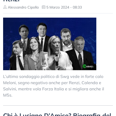
Alessandro Cipolla
5 Marzo 2024 - 08:33
L’ultimo sondaggio politico di Swg vede in forte calo
Meloni, segno negativo anche per Renzi, Calenda e
Salvini, mentre vola Forza Italia e si migliora anche il
M5s.
Chi è Luciano D’Amico? Biografia del