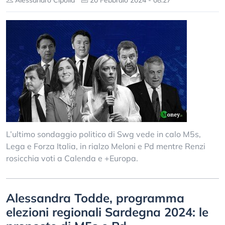
Alessandro Cipolla
20 Febbraio 2024 - 08:27
L’ultimo sondaggio politico di Swg vede in calo M5s,
Lega e Forza Italia, in rialzo Meloni e Pd mentre Renzi
rosicchia voti a Calenda e +Europa.
Alessandra Todde, programma
elezioni regionali Sardegna 2024: le