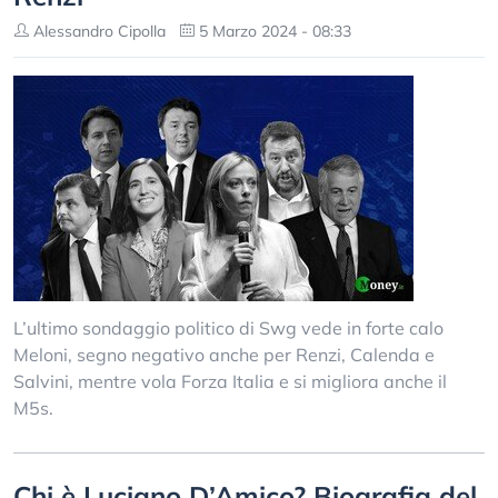
Alessandro Cipolla
5 Marzo 2024 - 08:33
L’ultimo sondaggio politico di Swg vede in forte calo
Meloni, segno negativo anche per Renzi, Calenda e
Salvini, mentre vola Forza Italia e si migliora anche il
M5s.
Chi è Luciano D’Amico? Biografia del