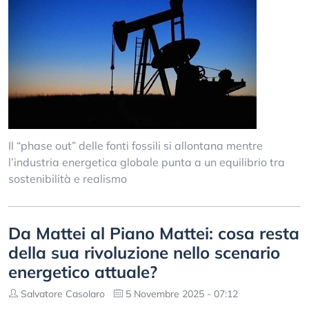
Il “phase out” delle fonti fossili si allontana mentre
l’industria energetica globale punta a un equilibrio tra
sostenibilità e realismo
Da Mattei al Piano Mattei: cosa resta
della sua rivoluzione nello scenario
energetico attuale?
Salvatore Casolaro
5 Novembre 2025 - 07:12