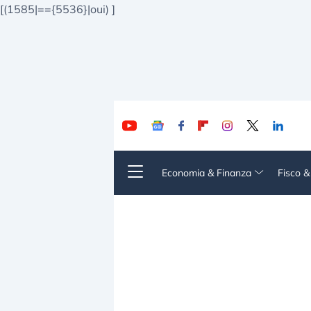
[(1585|=={5536}|oui)
]
Economia & Finanza
Fisco 