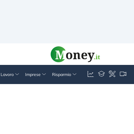
& Lavoro
Imprese
Risparmio