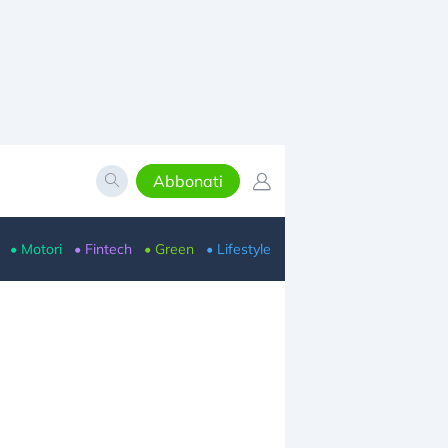
Abbonati
• Motori
• Fintech
• Green
• Lifestyle