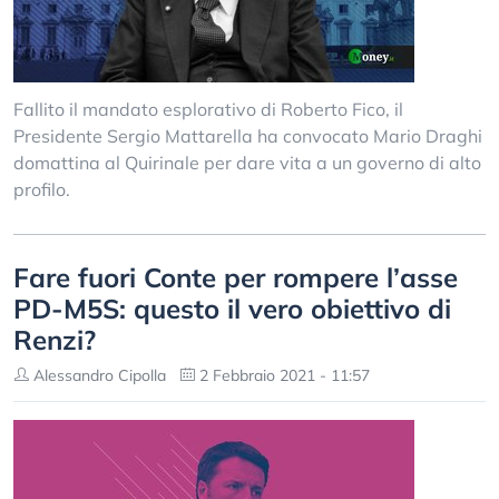
Fallito il mandato esplorativo di Roberto Fico, il
Presidente Sergio Mattarella ha convocato Mario Draghi
domattina al Quirinale per dare vita a un governo di alto
profilo.
Fare fuori Conte per rompere l’asse
PD-M5S: questo il vero obiettivo di
Renzi?
Alessandro Cipolla
2 Febbraio 2021 - 11:57