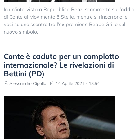
In un’intervista a Repubblica Renzi scommette sull’addio
di Conte al Movimento 5 Stelle, mentre si rincorrono le
voci su uno scontro tra l’ex premier e Beppe Grillo sul
nuovo simbolo.
Conte è caduto per un complotto
internazionale? Le rivelazioni di
Bettini (PD)
Alessandro Cipolla
14 Aprile 2021 - 13:54