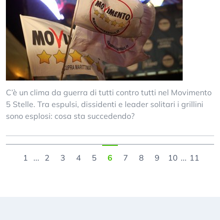
C’è un clima da guerra di tutti contro tutti nel Movimento
5 Stelle. Tra espulsi, dissidenti e leader solitari i grillini
sono esplosi: cosa sta succedendo?
1
...
2
3
4
5
6
7
8
9
10
...
11