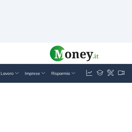
& Lavoro
Imprese
Risparmio