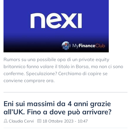
Rumors su una possibile opa di un private equity
britannico fanno volare il titolo in Borsa, ma non ci sono
conferme. Speculazione? Cerchiamo di capire se
conviene comprare ora.
Eni sui massimi da 4 anni grazie
all’UK. Fino a dove può arrivare?
Claudia Cervi
18 Ottobre 2023 - 10:47