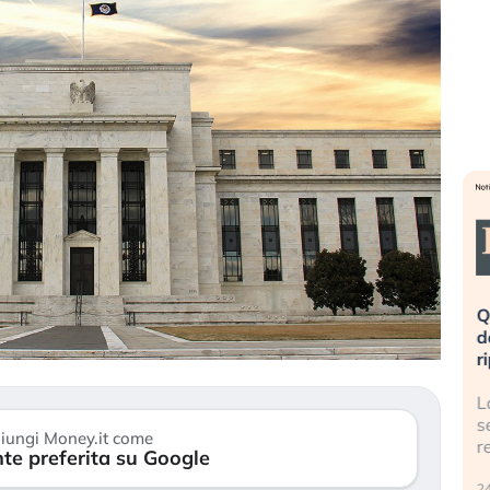
eme alla
«La mia vita è rovinata». Investitori
Q
uidando il
in preda al panico dopo lo scoppio
d
della bolla AI
r
finalmente
Il crollo della bolla AI travolge il
L
tanchezza
Kospi, mentre gli investitori retail (…)
s
iungi Money.it come
r
te preferita su Google
30 luglio 2026
24