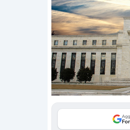
Dalle valutazioni estr
correzione. Cosa sta g
repricing degli asset?
Gli investitori stanno 
mostrando segni di s
Agg
verso le (…)
Fon
3 agosto 2026