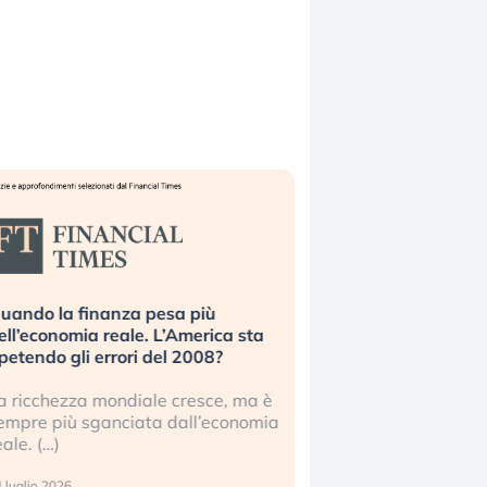
uando la finanza pesa più
Russia e Cina pronti
ell’economia reale. L’America sta
Starlink. Gli investit
ipetendo gli errori del 2008?
sottovalutando il ris
a ricchezza mondiale cresce, ma è
Gli investitori tech c
empre più sganciata dall’economia
ignorare il rischio geop
eale. (…)
17 luglio 2026
 luglio 2026