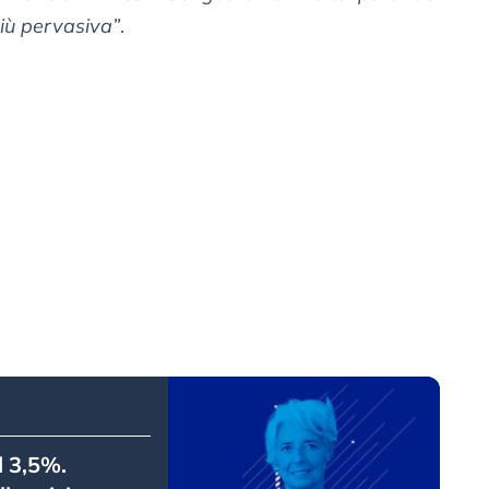
più pervasiva”
.
l 3,5%.