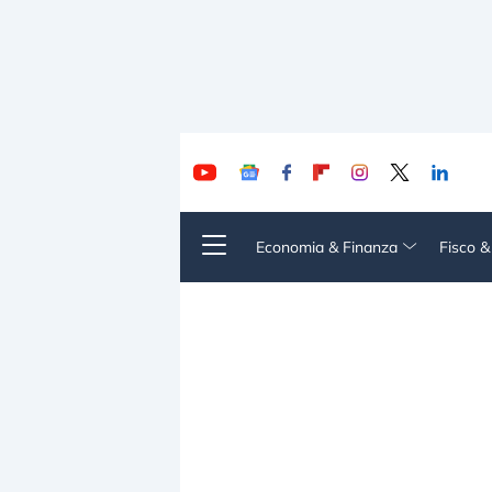
Economia & Finanza
Fisco 