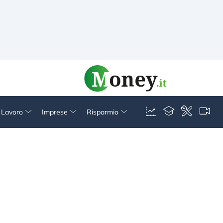
& Lavoro
Imprese
Risparmio