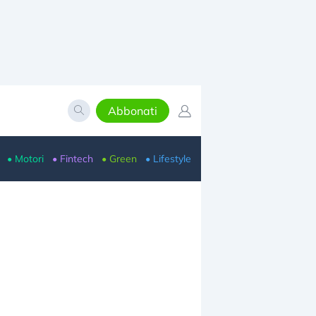
Abbonati
• Motori
• Fintech
• Green
• Lifestyle