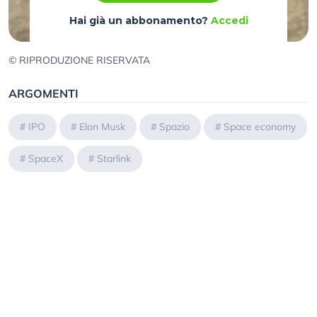
Hai già un abbonamento?
Accedi
© RIPRODUZIONE RISERVATA
ARGOMENTI
#
IPO
#
Elon Musk
#
Spazio
#
Space economy
#
SpaceX
#
Starlink