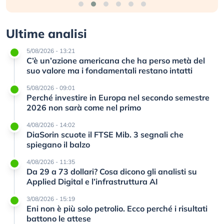
Ultime analisi
5/08/2026 - 13:21
C’è un’azione americana che ha perso metà del
suo valore ma i fondamentali restano intatti
5/08/2026 - 09:01
Perché investire in Europa nel secondo semestre
2026 non sarà come nel primo
4/08/2026 - 14:02
DiaSorin scuote il FTSE Mib. 3 segnali che
spiegano il balzo
4/08/2026 - 11:35
Da 29 a 73 dollari? Cosa dicono gli analisti su
Applied Digital e l’infrastruttura AI
3/08/2026 - 15:19
Eni non è più solo petrolio. Ecco perché i risultati
battono le attese