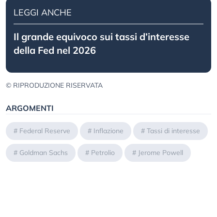
LEGGI ANCHE
Il grande equivoco sui tassi d’interesse
della Fed nel 2026
© RIPRODUZIONE RISERVATA
ARGOMENTI
#
Federal Reserve
#
Inflazione
#
Tassi di interesse
#
Goldman Sachs
#
Petrolio
#
Jerome Powell