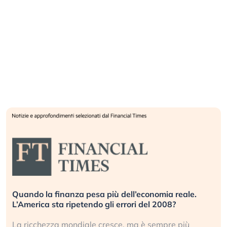
Russia e Cina pronti a spegnere Starlink. Gli
investitori stanno sottovalutando il rischio?
Gli investitori tech continuano a ignorare il rischio