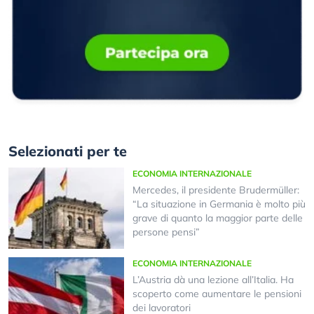
Selezionati per te
ECONOMIA INTERNAZIONALE
Mercedes, il presidente Brudermüller:
“La situazione in Germania è molto più
grave di quanto la maggior parte delle
persone pensi”
ECONOMIA INTERNAZIONALE
L’Austria dà una lezione all’Italia. Ha
scoperto come aumentare le pensioni
dei lavoratori