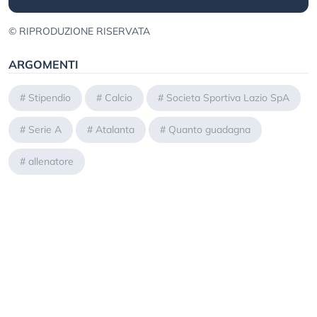
© RIPRODUZIONE RISERVATA
ARGOMENTI
#
Stipendio
#
Calcio
#
Societa Sportiva Lazio SpA
#
Serie A
#
Atalanta
#
Quanto guadagna
#
allenatore