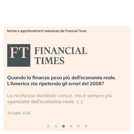
Russia e Cina pronti a spegnere Starlink. Gli
investitori stanno sottovalutando il rischio?
Gli investitori tech continuano a ignorare il rischio
geopolitico: il (…)
17 luglio 2026