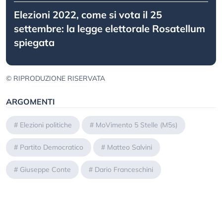
Elezioni 2022, come si vota il 25
settembre: la legge elettorale Rosatellum
spiegata
© RIPRODUZIONE RISERVATA
ARGOMENTI
#
Elezioni politiche
#
MoVimento 5 Stelle (M5s)
#
Partito Democratico
#
Matteo Salvini
#
Giuseppe Conte
#
Dario Franceschini