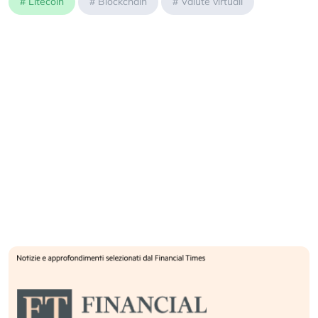
#
Litecoin
#
Blockchain
#
Valute virtuali