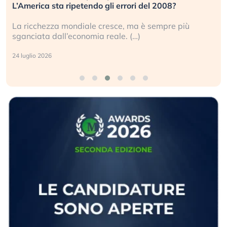
L’America sta ripetendo gli errori del 2008?
La ricchezza mondiale cresce, ma è sempre più
sganciata dall’economia reale. (…)
24 luglio 2026