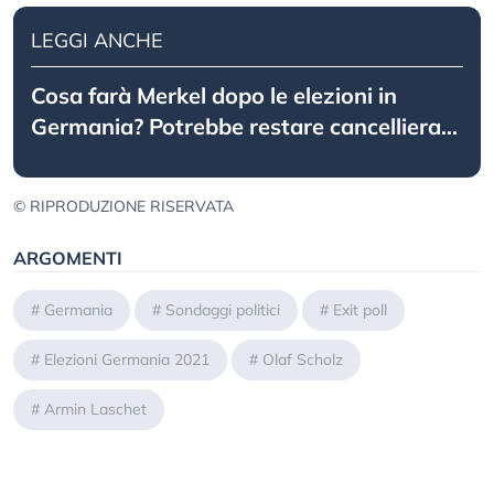
LEGGI ANCHE
Cosa farà Merkel dopo le elezioni in
Germania? Potrebbe restare cancelliera...
© RIPRODUZIONE RISERVATA
ARGOMENTI
#
Germania
#
Sondaggi politici
#
Exit poll
#
Elezioni Germania 2021
#
Olaf Scholz
#
Armin Laschet