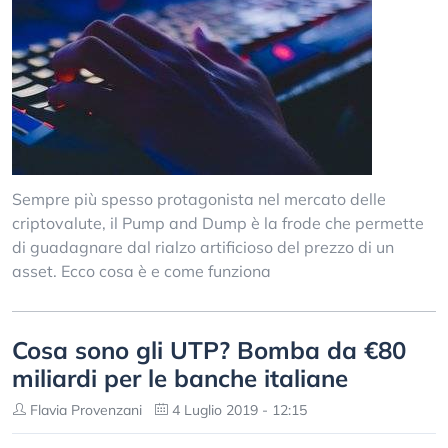
Sempre più spesso protagonista nel mercato delle
criptovalute, il Pump and Dump è la frode che permette
di guadagnare dal rialzo artificioso del prezzo di un
asset. Ecco cosa è e come funziona
Cosa sono gli UTP? Bomba da €80
miliardi per le banche italiane
Flavia Provenzani
4 Luglio 2019 - 12:15